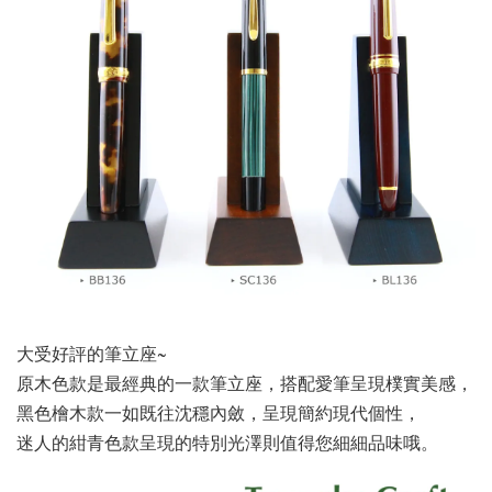
大受好評的筆立座~
原木色款是最經典的一款筆立座，搭配愛筆呈現樸實美感，
黑色檜木款一如既往沈穩內斂，呈現簡約現代個性，
迷人的紺青色款呈現的特別光澤則值得您細細品味哦。