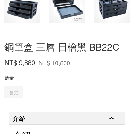
鋼筆盒 三層 日檜黑 BB22C
NT$ 9,880
NT$ 10,800
數量
售完
介紹