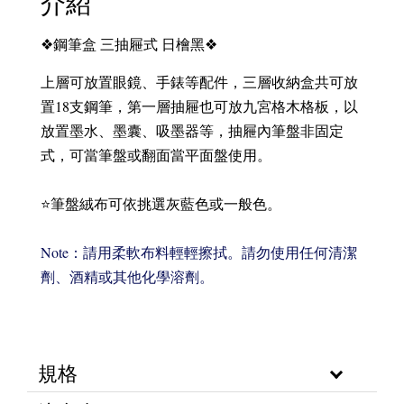
介紹
日檜黑
❖鋼筆盒 三抽屜式
❖
上層可放置眼鏡、手錶等配件，三層收納盒共可放
置18支鋼筆，第一層抽屜也可放九宮格木格板，以
放置墨水、墨囊、吸墨器等，抽屜內筆盤非固定
式，可當筆盤或翻面當平面盤使用。
⭐筆盤絨布可依挑選
灰藍色或一般色。
Note：
請用
柔軟布料
輕輕擦拭
。請勿使用任何清潔
劑、酒精或其他化學溶劑。
規格