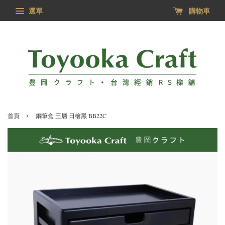
選單
購物車
›
首頁
鋼筆盒 三層 日檜黑 BB22C