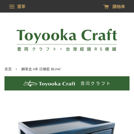
選單
購物車
›
首頁
鋼筆盒 6本 日檜藍 BL04C