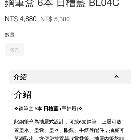
鋼筆盒 6本 日檜藍 BL04C
NT$ 4,880
NT$ 5,380
數量
售完
介紹
介紹
日檜藍
❖鋼筆盒 6本
(單抽屜)❖
此鋼筆盒為抽屜式設計，可放6支鋼筆，上層可放
置墨水、墨囊、墨器、眼鏡、手錶等配件，抽屜可
單獨取出，方便您放置與欣賞愛筆，抽屜內筆盤非