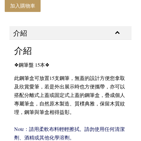
加入購物車
介紹
介紹
❖鋼筆盤 15本❖
此鋼筆盒可放置15支鋼筆，無蓋的設計方便您拿取
及欣賞愛筆，若是外出展示時也方便攜帶，亦可以
搭配分離式上蓋或固定式上蓋的鋼筆盒，疊成個人
專屬筆盒，自然原木製造、質樸典雅，保留木質紋
理，鋼筆與筆盒相得益彰。
Note：
請用
柔軟布料
輕輕擦拭
。請勿使用任何清潔
劑、酒精或其他化學溶劑。